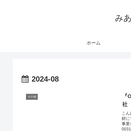
みあ
ホーム
2024-08
『
その他
社
こん
材に
事業
003