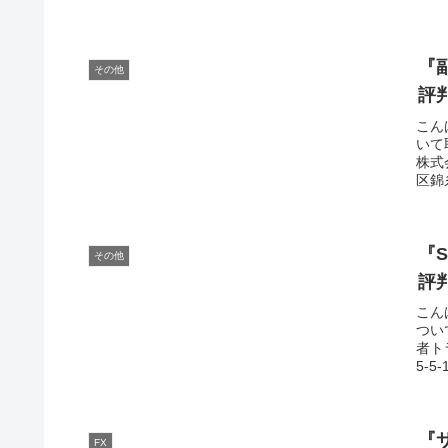
『
その他
評
こん
いて
株式
区錦
『
その他
評
こん
つい
者ト
5-5
『サ
FX