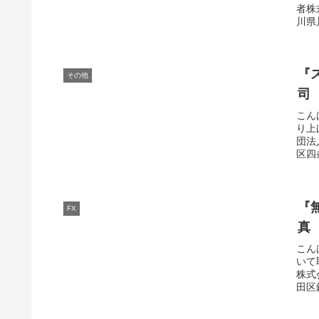
者株
川県川
『
その他
司
こん
り上
団法
区四
『
FX
真
こん
いて
株式
田区