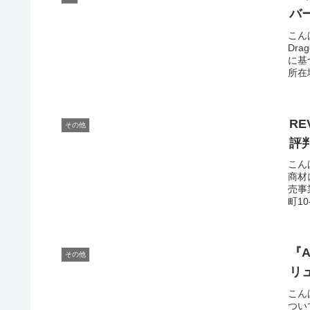
バ
こん
Dr
に基
所在
R
その他
評
こん
商材
売事
町10
『
その他
リ
こん
つい