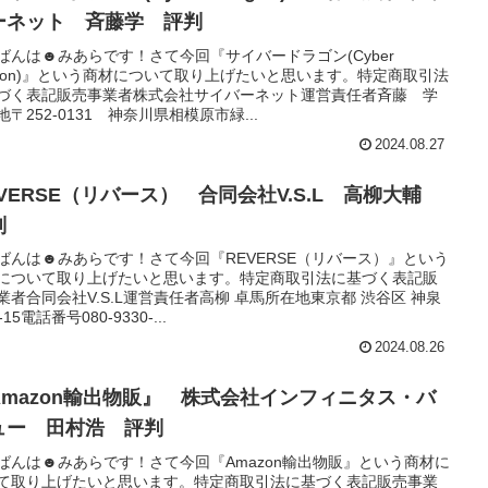
ーネット 斉藤学 評判
ばんは☻みあらです！さて今回『サイバードラゴン(Cyber
agon)』という商材について取り上げたいと思います。特定商取引法
づく表記販売事業者株式会社サイバーネット運営責任者斉藤 学
地〒252-0131 神奈川県相模原市緑...
2024.08.27
EVERSE（リバース） 合同会社V.S.L 高柳大輔
判
ばんは☻みあらです！さて今回『REVERSE（リバース）』という
について取り上げたいと思います。特定商取引法に基づく表記販
業者合同会社V.S.L運営責任者高柳 卓馬所在地東京都 渋谷区 神泉
-15電話番号080-9330-...
2024.08.26
Amazon輸出物販』 株式会社インフィニタス・バ
ュー 田村浩 評判
ばんは☻みあらです！さて今回『Amazon輸出物販』という商材に
て取り上げたいと思います。特定商取引法に基づく表記販売事業