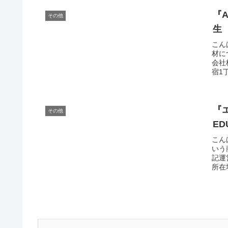
『
その他
生
こん
材に
会社
宿1
『
その他
ED
こん
いう
記運
所在地