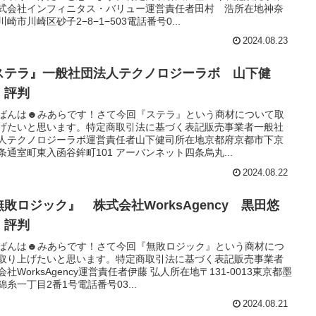
式会社インフィニタス・バリュー運営責任者田村 浩所在地神奈
崎市川崎区砂子2−8−1−503電話番号0...
2024.08.23
ステラ』一般社団法人テクノロジーラボ 山下健
 評判
ばんは☻みあらです！さて今回『ステラ』という商材について取
げたいと思います。特定商取引法に基づく表記販売事業者一般社
人テクノロジーラボ運営責任者山下健司所在地京都府京都市下京
条通室町東入函谷鉾町101 アーバンネット四条烏丸...
2024.08.22
無敗ロジック』 株式会社WorksAgency 黒田悠
 評判
ばんは☻みあらです！さて今回『無敗ロジック』という商材につ
取り上げたいと思います。特定商取引法に基づく表記販売事業者
会社WorksAgency運営責任者伊藤 弘人所在地〒131-0013東京都墨
錦糸一丁目2番1号電話番号03...
2024.08.21