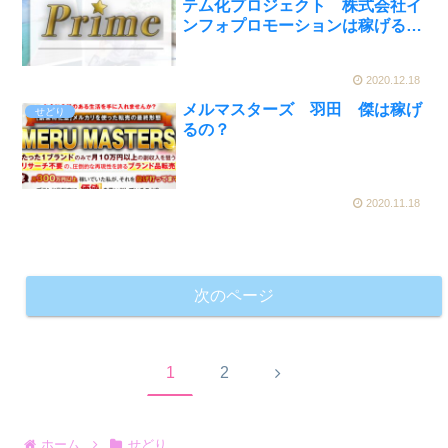
テム化プロジェクト 株式会社イ
ンフォプロモーションは稼げる
の？
2020.12.18
メルマスターズ 羽田 傑は稼げ
せどり
るの？
2020.11.18
次のページ
次
1
2
へ
ホーム
せどり