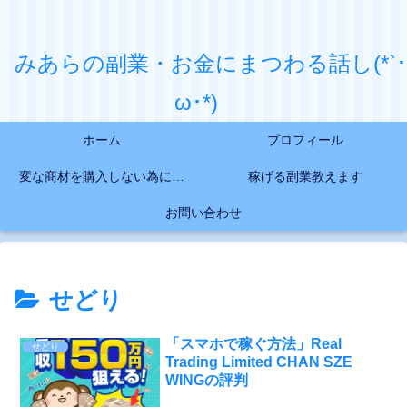
みあらの副業・お金にまつわる話し(*`･
ω･*)
ホーム
プロフィール
変な商材を購入しない為に…
稼げる副業教えます
お問い合わせ
せどり
「スマホで稼ぐ方法」Real
せどり
Trading Limited CHAN SZE
WINGの評判