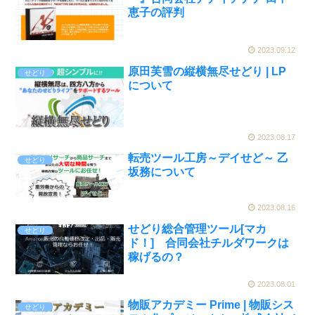
恵子の評判
2023.09.12
原田芙雪の縦横無尽せどり | LP
せどり
について
2023.08.17
転売ツール工房～デイせど～ 乙
せどり
坂務について
2023.08.16
せどり総合管理ツール[マカ
せどり
ド！] 合同会社チルダワークは
稼げるの？
2023.08.01
物販アカデミー Prime | 物販シス
せどり