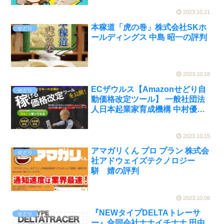
2023.10.21
本稼道「虎の巻」株式会社SKホ
せどり
ールディングス 中島 昭一の評判
2023.10.18
ECザウルス【Amazonせどり自
せどり
動価格改定ツール】 一般社団法
人日本起業家育成機構 中村優の
評判
2023.10.15
アマガリくん プロ プラン 株式会
せどり
社アドウェイズテクノロジー
駢 婧の評判
2023.10.08
『NEWタイプDELTAトレーサ
せどり
ー』合同会社ナナイチナナ 田中