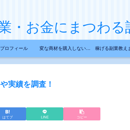
・お金にまつわる話し(
プロフィール
変な商材を購入しない為に…
稼げる副業教え
や実績を調査！
はてブ
LINE
コピー