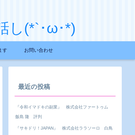
*`･ω･*)
ます
お問い合わせ
最近の投稿
『令和イマドキの副業』 株式会社ファートゥム
飯島 隆 評判
『サキドリ！JAPAN』 株式会社ララソーロ 白鳥